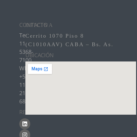
CONTACTO
OFICINA
Teléfono:
+54
Cerrito 1070 Piso 8
11
(C1010AAV) CABA – Bs. As.
5368-
UBICACIÓN
7100
WhatsApp:
+54
11
2179-
6890
REDES