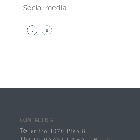
Social media
CONTACTO
OFICINA
Teléfono:
+54
Cerrito 1070 Piso 8
11
(C1010AAV) CABA – Bs. As.