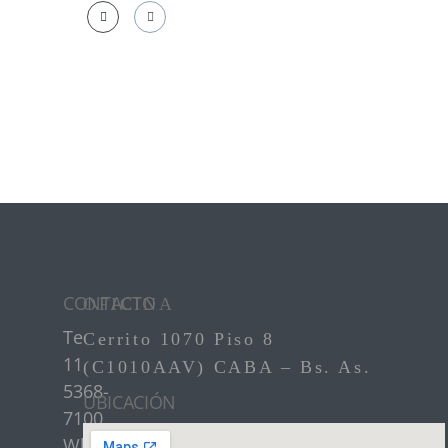
CONTACTO
OFICINA
Teléfono:
+54
Cerrito 1070 Piso 8
11
(C1010AAV) CABA – Bs. As.
5368-
UBICACIÓN
7100
WhatsApp: